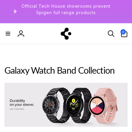
ン
Official Tech House showrooms present
ツ
Spigen full range products
に
進
0
む
個
の
ア
0
ロ
イ
テ
グ
ム
イ
ン
Galaxy Watch Band Collection