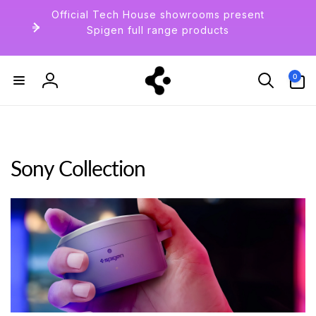
ン
Official Tech House showrooms present
ツ
Spigen full range products
に
進
0
む
個
の
ア
0
ロ
イ
テ
グ
ム
イ
ン
Sony Collection