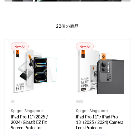
22個の商品
セール
セール
販
販
Spigen Singapore
Spigen Singapore
iPad Pro 11" (2025 /
iPad Pro 11" / iPad Pro
売
売
2024) Glas.tR EZ Fit
13" (2025 / 2024) Camera
元:
元:
Screen Protector
Lens Protector