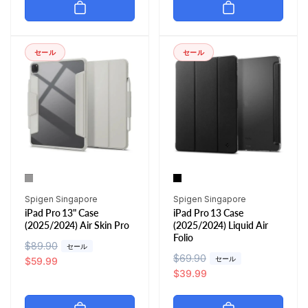
格
価
格
格
セール
セール
販
販
Spigen Singapore
Spigen Singapore
iPad Pro 13" Case
iPad Pro 13 Case
売
売
(2025/2024) Air Skin Pro
(2025/2024) Liquid Air
元:
元:
Folio
通
$89.90
セ
セール
通
$69.90
セ
セール
常
ー
$59.99
常
ー
$39.99
価
ル
価
ル
格
価
格
価
格