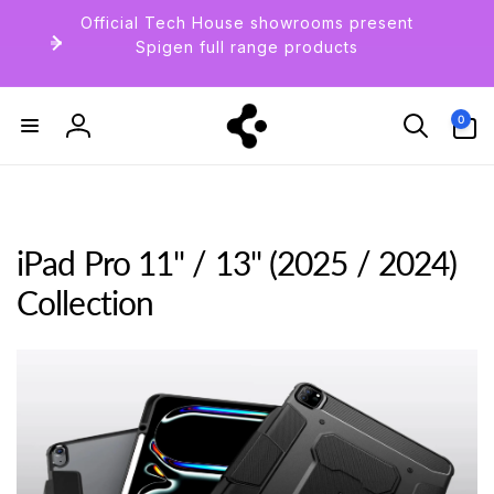
ン
Official Tech House showrooms present
ツ
Spigen full range products
に
進
0
む
個
の
ア
0
ロ
イ
テ
グ
ム
イ
ン
iPad Pro 11" / 13" (2025 / 2024)
Collection