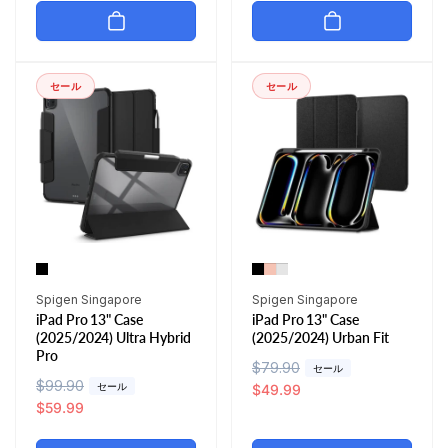
格
価
格
格
セール
セール
販
販
Spigen Singapore
Spigen Singapore
iPad Pro 13" Case
iPad Pro 13" Case
売
売
(2025/2024) Ultra Hybrid
(2025/2024) Urban Fit
元:
元:
Pro
通
$79.90
セ
セール
通
$99.90
セ
セール
常
ー
$49.99
常
ー
$59.99
価
ル
価
ル
格
価