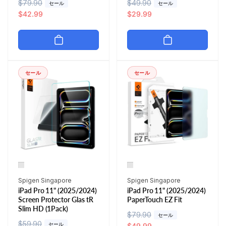
通
$79.90
セ
通
$49.90
セ
セール
セール
常
ー
$42.99
常
ー
$29.99
価
ル
価
ル
格
価
格
価
格
格
セール
セール
販
販
Spigen Singapore
Spigen Singapore
iPad Pro 11" (2025/2024)
iPad Pro 11" (2025/2024)
売
売
Screen Protector Glas tR
PaperTouch EZ Fit
元:
元:
Slim HD (1Pack)
通
$79.90
セ
セール
通
$59.90
セ
セール
常
ー
$49.99