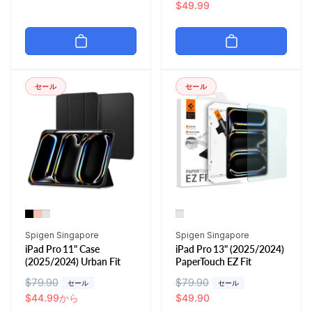
常
ー
$49.99
価
ル
価
ル
格
価
格
価
格
格
セール
セール
販
販
Spigen Singapore
Spigen Singapore
iPad Pro 11" Case
iPad Pro 13" (2025/2024)
売
売
(2025/2024) Urban Fit
PaperTouch EZ Fit
元:
元:
通
$79.90
セ
通
$79.90
セ
セール
セール
常
ー
$44.99から
常
ー
$49.90