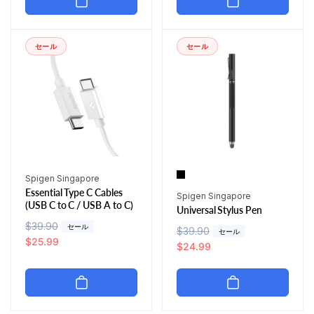
格
セール
セール
販
Spigen Singapore
Essential Type C Cables
売
販
Spigen Singapore
(USB C to C / USB A to C)
Universal Stylus Pen
元:
売
通
$39.90
セ
セール
元:
通
$39.90
セ
セール
常
ー
$25.99
常
ー
$24.99
価
ル
価
ル
格
価
格
価
格
格