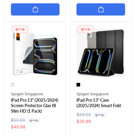
価
ル
価
ル
格
価
格
価
格
格
セール
セール
販
販
Spigen Singapore
Spigen Singapore
iPad Pro 13" (2025/2024)
iPad Pro 13" Case
売
売
Screen Protector Glas tR
(2025/2024) Smart Fold
元:
元:
Slim HD (1 Pack)
通
$69.90
セ
セール
通
$59.90
セ
セール
常
ー
$35.99
常
ー
$45.99
価
ル
価
ル
格
価