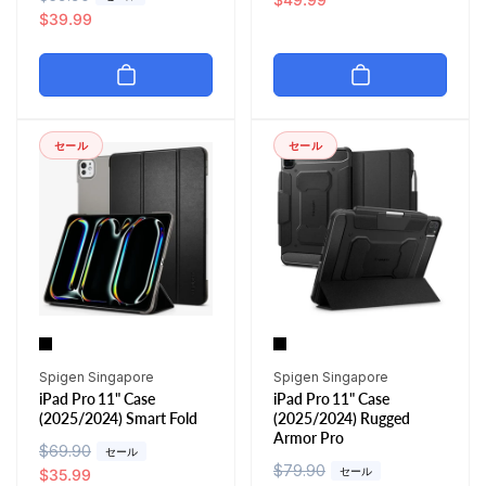
常
ー
$39.99
価
ル
価
ル
格
価
格
価
格
格
セール
セール
販
販
Spigen Singapore
Spigen Singapore
iPad Pro 11" Case
iPad Pro 11" Case
売
売
(2025/2024) Smart Fold
(2025/2024) Rugged
元:
元:
Armor Pro
通
$69.90
セ
セール
通
$79.90
セ
セール
常
ー
$35.99