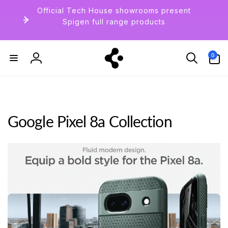
到
Official Tech House showrooms present
内
Spigen full range products
容
0
件
0
产
登
品
录
Google Pixel 8a Collection