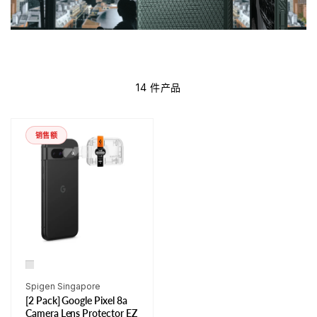
14 件产品
销售额
厂
Spigen Singapore
[2 Pack] Google Pixel 8a
商：
Camera Lens Protector EZ