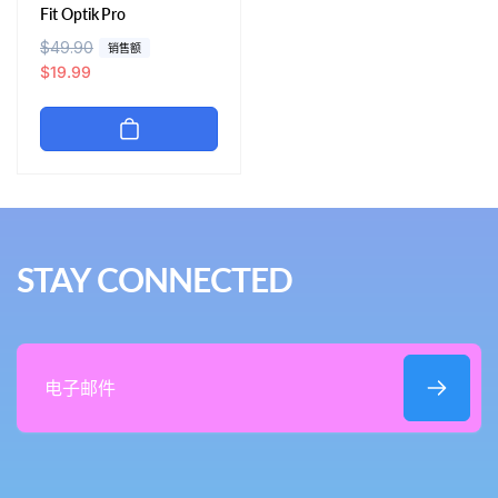
Fit Optik Pro
常
$49.90
促
销售额
规
销
$19.99
价
价
格
STAY CONNECTED
电
子
邮