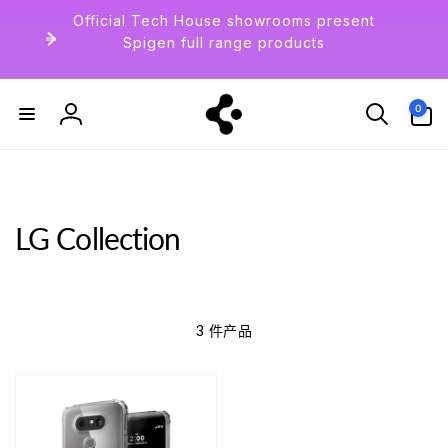
到
Official Tech House showrooms present
内
Spigen full range products
容
0
件
0
产
登
品
录
LG Collection
3 件产品