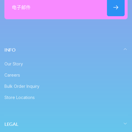
电
子
邮
件
INFO
Our Story
Careers
Bulk Order Inquiry
Store Locations
LEGAL